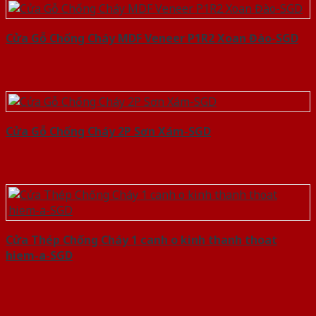
Cửa Gỗ Chống Cháy MDF Veneer P1R2 Xoan Đào-SGD
Cửa Gỗ Chống Cháy 2P Sơn Xám-SGD
Cửa Thép Chống Cháy 1 canh o kinh thanh thoat
hiem-a-SGD