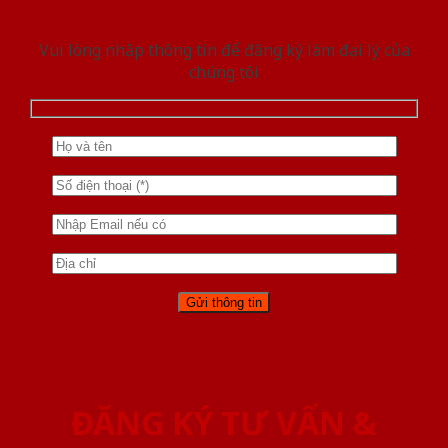
Vui lòng nhập thông tin để đăng ký làm đại lý của
chúng tôi
ĐĂNG KÝ TƯ VẤN &