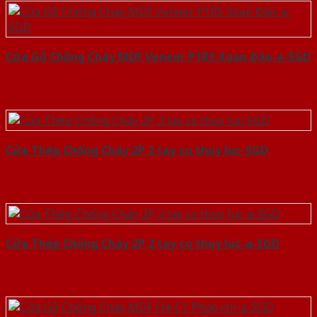
Cửa Gỗ Chống Cháy MDF Veneer P1R5 Xoan Đào-a-SGD
Cửa Thép Chống Cháy 2P 2 tay co thuy luc-SGD
Cửa Thép Chống Cháy 2P 2 tay co thuy luc-a-SGD