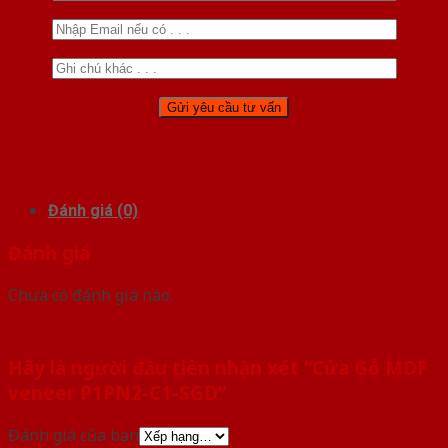
Đánh giá (0)
Đánh giá
Chưa có đánh giá nào.
Hãy là người đầu tiên nhận xét “Cửa Gỗ MDF
veneer P1PN2-C1-SGD”
Đánh giá của bạn