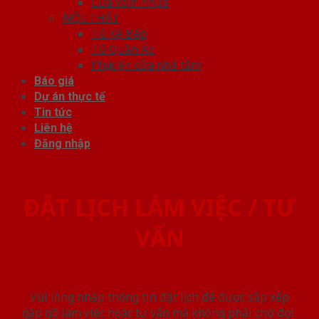
Cửa vòm nhựa
NỘI THẤT
Tủ Kệ Bếp
Tủ Quần Áo
Phụ kiện cửa nhà tắm
Báo giá
Dự án thực tế
Tin tức
Liên hệ
Đăng nhập
ĐẶT LỊCH LÀM VIỆC / TƯ
VẤN
Vui lòng nhập thông tin đặt lịch để được sắp xếp
gặp gỡ làm việc hoăc tư vấn mà không phải chờ đợi.