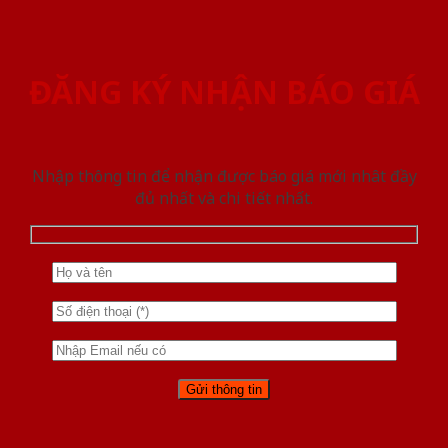
ĐĂNG KÝ NHẬN BÁO GIÁ
Nhập thông tin để nhận được báo giá mới nhât đầy
đủ nhất và chi tiết nhất.