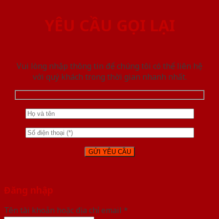
YÊU CẦU GỌI LẠI
Vui lòng nhập thông tin để chúng tôi có thể liên hệ
với quý khách trong thời gian nhanh nhất.
Đăng nhập
Tên tài khoản hoặc địa chỉ email
*