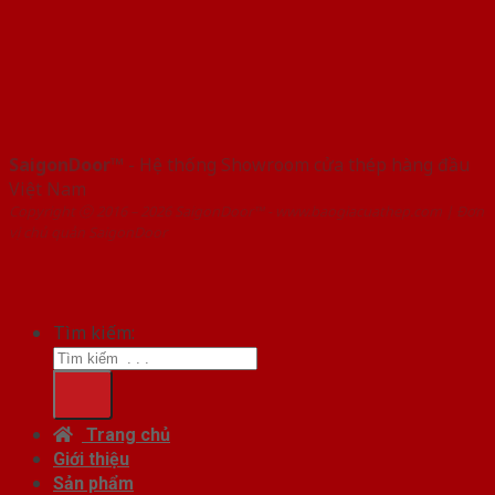
SaigonDoor™
- Hệ thống Showroom cửa thép hàng đầu
Việt Nam
Copyright ⓒ 2016 – 2026 SaigonDoor™ - www.baogiacuathep.com | Đơn
vị chủ quản SaigonDoor
Tìm kiếm:
Trang chủ
Giới thiệu
Sản phẩm