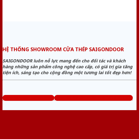
HỆ THỐNG SHOWROOM CỬA THÉP SAIGONDOOR
SAIGONDOOR luôn nỗ lực mang đến cho đối tác và khách
hàng những sản phẩm công nghệ cao cấp, có giá trị gia tăng
tiện ích, sáng tạo cho cộng đồng một tương lai tốt đẹp hơn!
www.baogiacuathep.com
Tổng đài tư vấn miễn phí: 0824.400.400