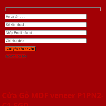
Gọi 0976.169.864
Cửa Gỗ MDF veneer P1PN2-
C1-SGD