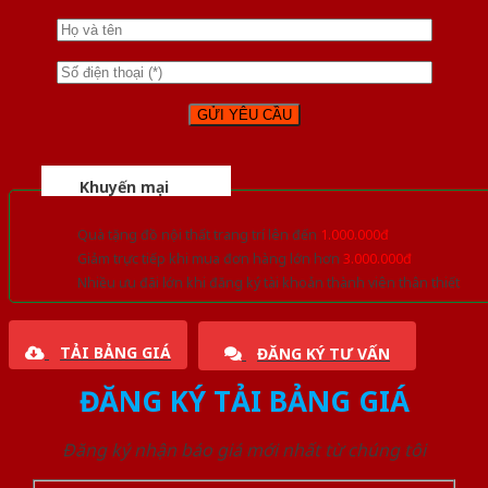
Khuyến mại
Quà tặng đồ nội thất trang trí lên đến
1.000.000đ
Giảm trực tiếp khi mua đơn hàng lớn hơn
3.000.000đ
Nhiều ưu đãi lớn khi đăng ký tài khoản thành viên thân thiết
TẢI BẢNG GIÁ
ĐĂNG KÝ TƯ VẤN
ĐĂNG KÝ TẢI BẢNG GIÁ
Đăng ký nhận báo giá mới nhất từ chúng tôi