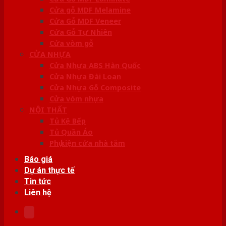
Cửa gỗ MDF Melamine
Cửa Gỗ MDF Veneer
Cửa Gỗ Tự Nhiên
Cửa vòm gỗ
CỬA NHỰA
Cửa Nhựa ABS Hàn Quốc
Cửa Nhựa Đài Loan
Cửa Nhựa Gỗ Composite
Cửa vòm nhựa
NỘI THẤT
Tủ Kệ Bếp
Tủ Quần Áo
Phụ kiện cửa nhà tắm
Báo giá
Dự án thực tế
Tin tức
Liên hệ