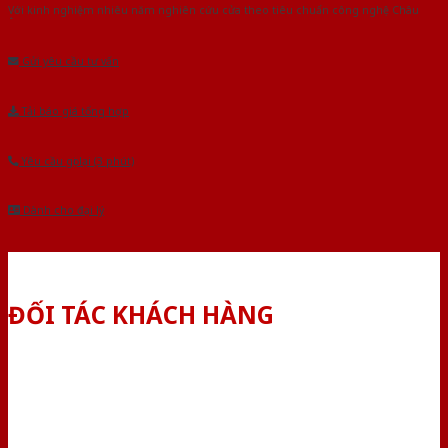
Với kinh nghiệm nhiêu năm nghiên cứu cửa theo tiêu chuẩn công nghệ Châu
Âu.Chúng tôi tự tin là nhà sản xuất & cung cấp hàng đầu tại Việt Nam!
Gửi yêu cầu tư vấn
Tải báo giá tổng hợp
Yêu cầu gọi lại (3 phút)
Dành cho đại lý
ĐỐI TÁC KHÁCH HÀNG