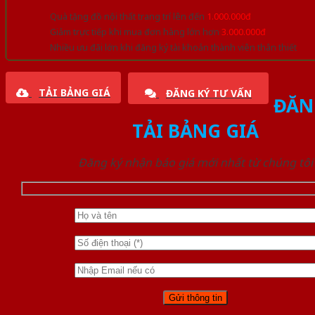
Quà tặng đồ nội thất trang trí lên đến
1.000.000đ
Giảm trực tiếp khi mua đơn hàng lớn hơn
3.000.000đ
Nhiều ưu đãi lớn khi đăng ký tài khoản thành viên thân thiết
TẢI BẢNG GIÁ
ĐĂNG KÝ TƯ VẤN
ĐĂN
TẢI BẢNG GIÁ
Đăng ký nhận báo giá mới nhất từ chúng tôi