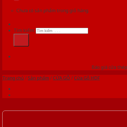
Chưa có sản phẩm trong giỏ hàng.
Tìm kiếm:
HỆ
Báo giá cửa thép
Trang chủ
/
Sản phẩm
/
CỬA GỖ
/
Cửa Gỗ HDF