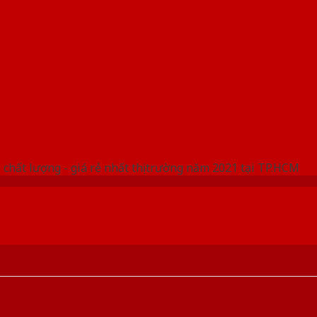
 THỐNG SHOWROOM SAIGONDOOR
 chất lượng - giá rẻ nhất thị trường năm 2021 tại TP.HCM