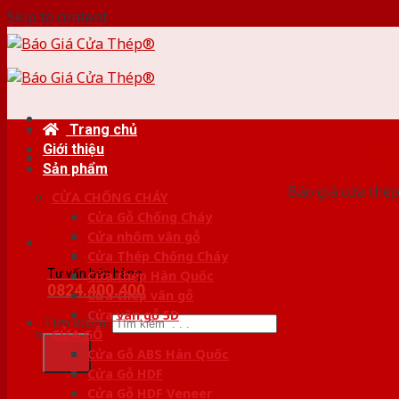
Skip to content
Trang chủ
Giới thiệu
HỆ
Sản phẩm
Báo giá cửa thép
CỬA CHỐNG CHÁY
Cửa Gỗ Chống Cháy
Cửa nhôm vân gỗ
Cửa Thép Chống Cháy
Tư vấn bán hàng
Cửa thép Hàn Quốc
0824.400.400
Cửa thép vân gỗ
Cửa vân gỗ 5D
Tìm kiếm:
CỬA GỖ
Cửa Gỗ ABS Hàn Quốc
Cửa Gỗ HDF
Cửa Gỗ HDF Veneer