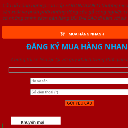
Cửa gỗ công nghiệp cao cấp SAIGONDOOR là thương hiệ
sản xuất và phân phối những dòng cửa gỗ công nghiệp ch
có những chính sách bán hàng ƯU ĐÃI CAO đi kèm với sự đ
MUA HÀNG NHANH
ĐĂNG KÝ MUA HÀNG NHAN
Chúng tôi sẽ liên lạc lại với quý khách trong thời gian
Khuyến mại