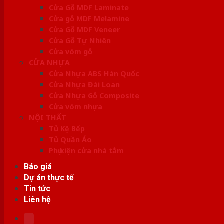
Cửa Gỗ MDF Laminate
Cửa gỗ MDF Melamine
Cửa Gỗ MDF Veneer
Cửa Gỗ Tự Nhiên
Cửa vòm gỗ
CỬA NHỰA
Cửa Nhựa ABS Hàn Quốc
Cửa Nhựa Đài Loan
Cửa Nhựa Gỗ Composite
Cửa vòm nhựa
NỘI THẤT
Tủ Kệ Bếp
Tủ Quần Áo
Phụ kiện cửa nhà tắm
Báo giá
Dự án thực tế
Tin tức
Liên hệ