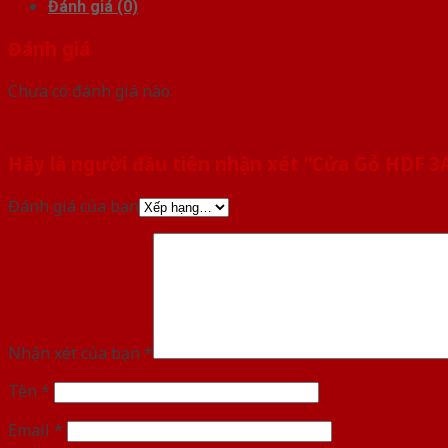
Đánh giá (0)
Đánh giá
Chưa có đánh giá nào.
Hãy là người đầu tiên nhận xét “Cửa Gỗ HDF 3
Đánh giá của bạn
Nhận xét của bạn
*
Tên
*
Email
*