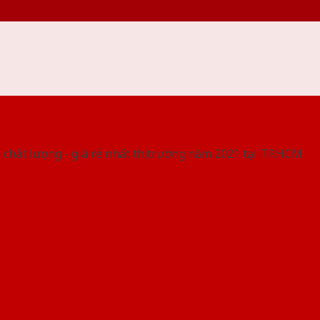
 THỐNG SHOWROOM SAIGONDOOR
 chất lượng - giá rẻ nhất thị trường năm 2021 tại TP.HCM