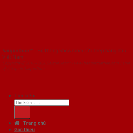
SaigonDoor™
- Hệ thống Showroom cửa thép hàng đầu
Việt Nam
Copyright ⓒ 2016 – 2026 SaigonDoor™ - www.baogiacuathep.com | Đơn
vị chủ quản SaigonDoor
Tìm kiếm:
Trang chủ
Giới thiệu