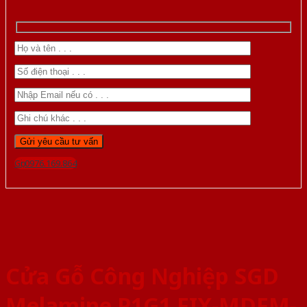
Gọi 0976.169.864
Cửa Gỗ Công Nghiệp SGD
Melamine P1G1 FIX-MDFM-