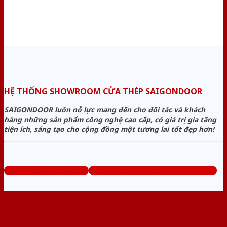
HỆ THỐNG SHOWROOM CỬA THÉP SAIGONDOOR
SAIGONDOOR luôn nỗ lực mang đến cho đối tác và khách
hàng những sản phẩm công nghệ cao cấp, có giá trị gia tăng
tiện ích, sáng tạo cho cộng đồng một tương lai tốt đẹp hơn!
www.baogiacuathep.com
Tổng đài tư vấn miễn phí: 0824.400.400