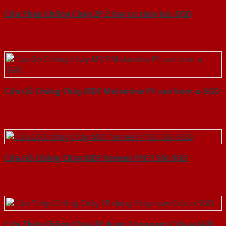
Cửa Thép Chống Cháy 2P 2 tay co thuy luc-SGD
Cửa Gỗ Chống Cháy MDF Melamine P1 van kem-a-SGD
Cửa Gỗ Chống Cháy MDF Veneer P1G1 Sồi-SGD
Cửa Thép Chống Cháy 2P dung 2 tay nam Cửa-a-SGD