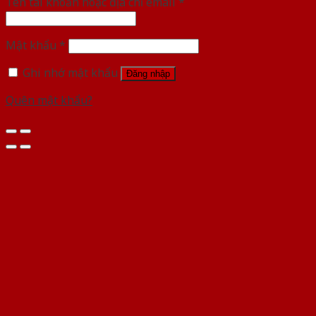
Tên tài khoản hoặc địa chỉ email
*
Mật khẩu
*
Ghi nhớ mật khẩu
Đăng nhập
Quên mật khẩu?