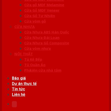
Cửa gỗ MDF Melamine
Cửa Gỗ MDF Veneer
Cửa Gỗ Tự Nhiên
Cửa vòm gỗ
CỬA NHỰA
Cửa Nhựa ABS Hàn Quốc
Cửa Nhựa Đài Loan
Cửa Nhựa Gỗ Composite
Cửa vòm nhựa
NỘI THẤT
Tủ Kệ Bếp
Tủ Quần Áo
Phụ kiện cửa nhà tắm
Báo giá
Dự án thực tế
Tin tức
Liên hệ