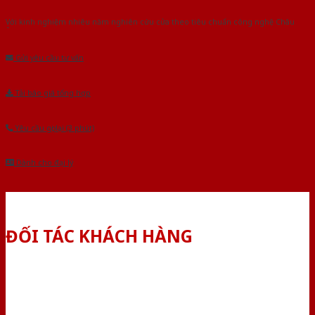
Với kinh nghiệm nhiêu năm nghiên cứu cửa theo tiêu chuẩn công nghệ Châu
Âu.Chúng tôi tự tin là nhà sản xuất & cung cấp hàng đầu tại Việt Nam!
Gửi yêu cầu tư vấn
Tải báo giá tổng hợp
Yêu cầu gọi lại (3 phút)
Dành cho đại lý
ĐỐI TÁC KHÁCH HÀNG