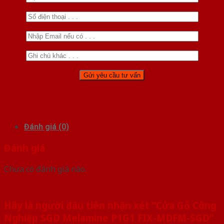
Đánh giá (0)
Đánh giá
Chưa có đánh giá nào.
Hãy là người đầu tiên nhận xét “Cửa Gỗ Công
Nghiệp SGD Melamine P1G1 FIX-MDFM-SGD”