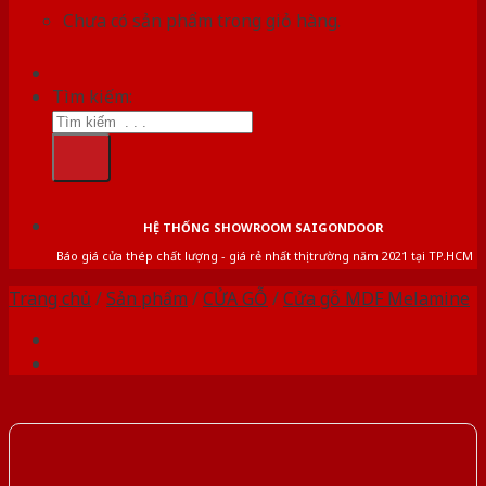
Chưa có sản phẩm trong giỏ hàng.
Tìm kiếm:
HỆ THỐNG SHOWROOM SAIGONDOOR
Báo giá cửa thép chất lượng - giá rẻ nhất thị trường năm 2021 tại TP.HCM
Trang chủ
/
Sản phẩm
/
CỬA GỖ
/
Cửa gỗ MDF Melamine