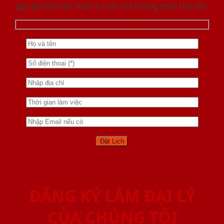
gặp gỡ làm việc hoăc tư vấn mà không phải chờ đợi.
ĐĂNG KÝ LÀM ĐẠI LÝ
CỦA CHÚNG TÔI