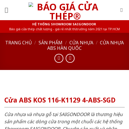
Skip
to
content
HỆ THỐNG SHOWROOM SAIGONDOOR
Báo giá cửa thép chất lượng - giá rẻ nhất thị trường năm 2021 tại TP.HCM
TRANG CHỦ
/
SẢN PHẨM
/
CỬA NHỰA
/
CỬA NHỰA
ABS HÀN QUỐC
Cửa ABS KOS 116-K1129 4-ABS-SGD
Cửa nhựa và nhựa gỗ tại SAIGONDOOR là thương hiệu
sản phẩm các dòng cửa trong một chuỗi các hệ thống
Showroom SAIGONDOOR. Chuyên sản xuất và phân