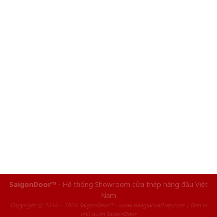
SaigonDoor™
- Hệ thống Showroom cửa thép hàng đầu Việt
Nam
Copyright ⓒ 2016 – 2026 SaigonDoor™ - www.baogiacuathep.com | Đơn vị
chủ quản SaigonDoor